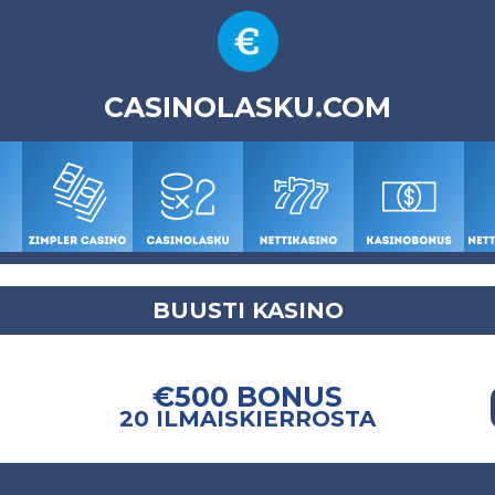
CASINOLASKU.COM
BUUSTI KASINO
€500 BONUS
20 ILMAISKIERROSTA